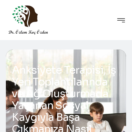
Anksiyete Terapisi, İş
Yeri Toplantılarında
ve Ağ Oluşturmada
Yaşanan Sosyal
Kaygıyla Başa
Çıkmanıza Nasıl