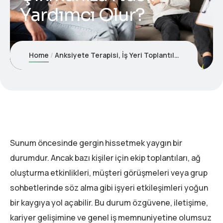
Yardımcı Olur?
Home
Anksiyete Terapisi, İş Yeri Toplantılarında ve Ağ Oluşturmada Yaşanan Sosyal Kaygıyla Başa Çıkmanıza Nasıl Yardımcı Olur?
Sunum öncesinde gergin hissetmek yaygın bir
durumdur. Ancak bazı kişiler için ekip toplantıları, ağ
oluşturma etkinlikleri, müşteri görüşmeleri veya grup
sohbetlerinde söz alma gibi işyeri etkileşimleri yoğun
bir kaygıya yol açabilir. Bu durum özgüvene, iletişime,
kariyer gelişimine ve genel iş memnuniyetine olumsuz