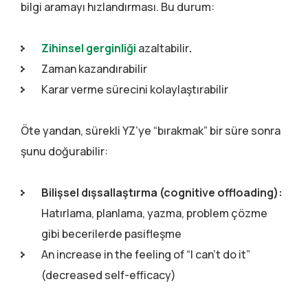
bilgi aramayı hızlandırması. Bu durum:
Zihinsel gerginliği
azaltabilir
.
Zaman kazandırabilir
Karar verme sürecini kolaylaştırabilir
Öte yandan, sürekli YZ’ye “bırakmak” bir süre sonra
şunu doğurabilir:
Bilişsel dışsallaştırma (cognitive offloading):
Hatırlama, planlama, yazma, problem çözme
gibi becerilerde pasifleşme
An increase in the feeling of “I can’t do it”
(decreased self-efficacy)