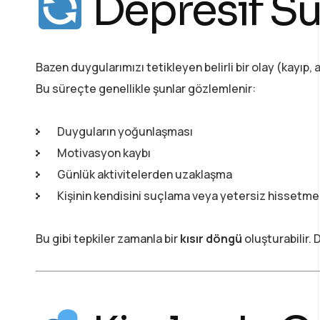
Depresif Sür
Bazen duygularımızı tetikleyen belirli bir olay (kayıp, 
Bu süreçte genellikle şunlar gözlemlenir:
Duyguların yoğunlaşması
Motivasyon kaybı
Günlük aktivitelerden uzaklaşma
Kişinin kendisini suçlama veya yetersiz hissetme
Bu gibi tepkiler zamanla bir
kısır döngü
oluşturabilir.