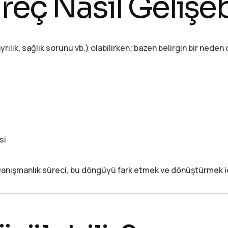
eç Nasıl Gelişeb
ayrılık, sağlık sorunu vb.) olabilirken; bazen belirgin bir nede
si
 Danışmanlık süreci, bu döngüyü fark etmek ve dönüştürmek için