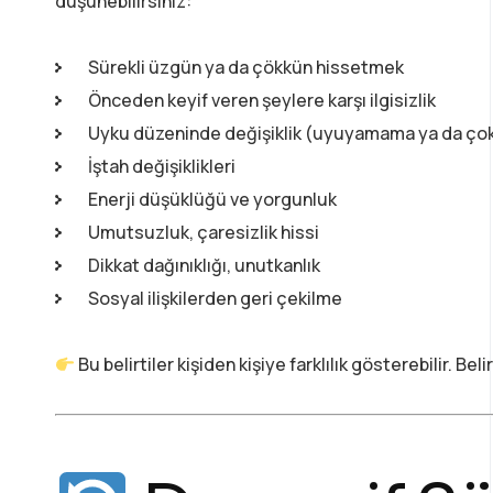
düşünebilirsiniz:
Sürekli üzgün ya da çökkün hissetmek
Önceden keyif veren şeylere karşı ilgisizlik
Uyku düzeninde değişiklik (uyuyamama ya da ço
İştah değişiklikleri
Enerji düşüklüğü ve yorgunluk
Umutsuzluk, çaresizlik hissi
Dikkat dağınıklığı, unutkanlık
Sosyal ilişkilerden geri çekilme
Bu belirtiler kişiden kişiye farklılık gösterebilir. Be