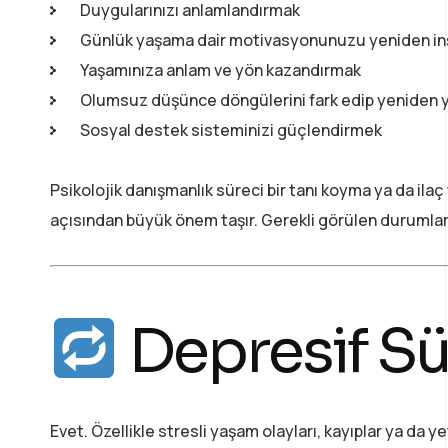
Duygularınızı anlamlandırmak
Günlük yaşama dair motivasyonunuzu yeniden i
Yaşamınıza anlam ve yön kazandırmak
Olumsuz düşünce döngülerini fark edip yeniden 
Sosyal destek sisteminizi güçlendirmek
Psikolojik danışmanlık süreci bir tanı koyma ya da ila
açısından büyük önem taşır. Gerekli görülen durumlard
Depresif Sür
Evet. Özellikle stresli yaşam olayları, kayıplar ya d