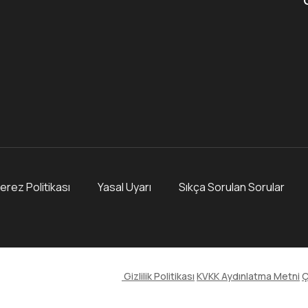
erez Politikası
Yasal Uyarı
Sıkça Sorulan Sorular
Gizlilik Politikası
KVKK Aydınlatma Metni
Ç