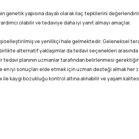
n genetik yapısına dayalı olarak ilaç tepkilerini değerlendirir
ardımcı olabilir ve tedaviye daha iyi yanıt almayı amaçlar.
iselleştirilmiş ve yenilikçi hale gelmektedir. Geleneksel tera
 birlikte alternatif yaklaşımlar da tedavi seçenekleri arasında
bir tedavi planının uzmanlar tarafından belirlenmesi gerektiğin
en iyi sonuçları elde etmek için uzman desteği almak her
 ile kaygı bozukluğu kontrol altına alınabilir ve yaşam kalite