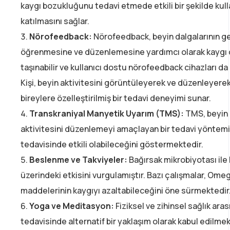
kaygı bozukluğunu tedavi etmede etkili bir şekilde kull
katılmasını sağlar.
Nörofeedback:
Nörofeedback, beyin dalgalarının geri 
öğrenmesine ve düzenlemesine yardımcı olarak kaygı dü
taşınabilir ve kullanıcı dostu nörofeedback cihazları da g
Kişi, beyin aktivitesini görüntüleyerek ve düzenleyerek 
bireylere özelleştirilmiş bir tedavi deneyimi sunar.
Transkraniyal Manyetik Uyarım (TMS):
TMS, beyin ü
aktivitesini düzenlemeyi amaçlayan bir tedavi yöntemidi
tedavisinde etkili olabileceğini göstermektedir.
Beslenme ve Takviyeler:
Bağırsak mikrobiyotası ile 
üzerindeki etkisini vurgulamıştır. Bazı çalışmalar, Ome
maddelerinin kaygıyı azaltabileceğini öne sürmektedir
Yoga ve Meditasyon:
Fiziksel ve zihinsel sağlık ar
tedavisinde alternatif bir yaklaşım olarak kabul edilme