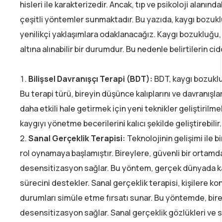
hisleri ile karakterizedir. Ancak, tıp ve psikoloji alanın
çeşitli yöntemler sunmaktadır. Bu yazıda, kaygı bozukl
yenilikçi yaklaşımlara odaklanacağız. Kaygı bozukluğu,
altına alınabilir bir durumdur. Bu nedenle belirtilerin 
Bilişsel Davranışçı Terapi (BDT):
BDT, kaygı bozuklu
Bu terapi türü, bireyin düşünce kalıplarını ve davranışl
daha etkili hale getirmek için yeni teknikler geliştiril
kaygıyı yönetme becerilerini kalıcı şekilde geliştirebilir.
Sanal Gerçeklik Terapisi:
Teknolojinin gelişimi ile bi
rol oynamaya başlamıştır. Bireylere, güvenli bir ortam
desensitizasyon sağlar. Bu yöntem, gerçek dünyada ka
sürecini destekler. Sanal gerçeklik terapisi, kişilere 
durumları simüle etme fırsatı sunar. Bu yöntemde, bi
desensitizasyon sağlar. Sanal gerçeklik gözlükleri ve s