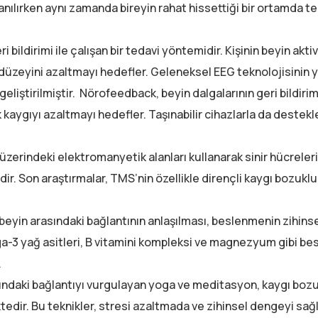
anılırken aynı zamanda bireyin rahat hissettiği bir ortamda t
bildirimi ile çalışan bir tedavi yöntemidir. Kişinin beyin aktiv
zeyini azaltmayı hedefler. Geleneksel EEG teknolojisinin ya
eliştirilmiştir. Nörofeedback, beyin dalgalarının geri bildirimi
kaygıyı azaltmayı hedefler. Taşınabilir cihazlarla da destekle
zerindeki elektromanyetik alanları kullanarak sinir hücreleri
r. Son araştırmalar, TMS’nin özellikle dirençli kaygı bozuklu
beyin arasındaki bağlantının anlaşılması, beslenmenin zihinse
ga-3 yağ asitleri, B vitamini kompleksi ve magnezyum gibi be
.
asındaki bağlantıyı vurgulayan yoga ve meditasyon, kaygı boz
ktedir. Bu teknikler, stresi azaltmada ve zihinsel dengeyi s