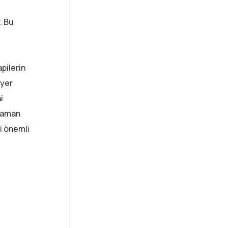
. Bu
pilerin
 yer
i
 zaman
si önemli