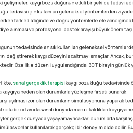
daki gelişmeler, kaygı bozukluğunun etkili bir şekilde tedavi ed
uğu tedavisi için kullanılan geleneksel yöntemlerden ziyade,
 erken fark edildiğinde ve doğru yöntemlerle ele alındığında 
ciddiye alınması ve profesyonel destek arayışı büyük önem taşır
ğunun tedavisinde en sık kullanılan geleneksel yöntemlerden
arını değiştirerek kaygı düzeyini azaltmayı amaçlar. Ancak, b
mektedir. Özellikle düzenli uygulandığında, BDT bireyin günlü
rlikte,
sanal gerçeklik terapisi
kaygı bozukluğu tedavisinde ö
da kaygıya neden olan durumlarla yüzleşme fırsatı sunarak
rşılaşılması zor olan durumların simülasyonunu yaparak ted
kontrollü bir ortamda sanal dünyada maruz kaldıkları kaygıya n
reyler gerçek dünyada yaşayamayacakları durumlarla karşılaş
imülasyonlar kullanılarak gerçekçi bir deneyim elde edilir. 