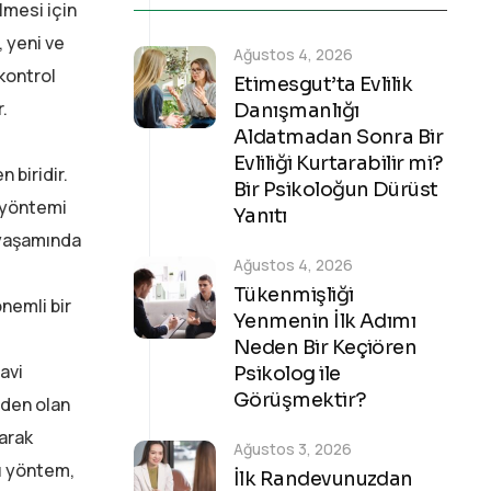
ilmesi için
 yeni ve
Ağustos 4, 2026
kontrol
Etimesgut’ta Evlilik
.
Danışmanlığı
Aldatmadan Sonra Bir
Evliliği Kurtarabilir mi?
 biridir.
Bir Psikoloğun Dürüst
u yöntemi
Yanıtı
k yaşamında
Ağustos 4, 2026
Tükenmişliği
nemli bir
Yenmenin İlk Adımı
Neden Bir Keçiören
avi
Psikolog ile
Görüşmektir?
eden olan
arak
Ağustos 3, 2026
Bu yöntem,
İlk Randevunuzdan