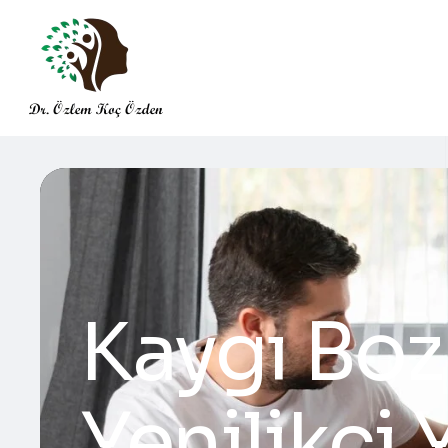
Kaygı Boz
Yenilikçi 