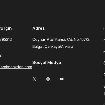
u İçin
Adres
795212
Ceyhun Atuf Kansu Cd. No:107/2,
Balgat Çankaya/Ankara
a
Sosyal Medya
lemkocozden.com