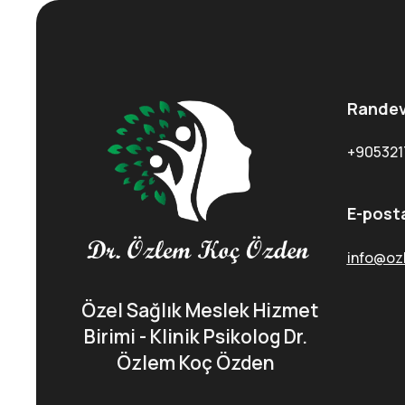
Randev
+905321
E-post
info@oz
Özel Sağlık Meslek Hizmet
Birimi - Klinik Psikolog Dr.
Özlem Koç Özden