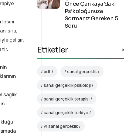
erapiye
Önce Çankaya’daki
Psikoloğunuza
Sormanız Gereken 5
itesini
Soru
nı sıra,
yle çalışır.
Etiketler
nir,
nin
bdt
sanal gerçeklik
klarının
sanal gerçeklik psikoloji
l sağlık
sanal gerçeklik terapisi
sin
sanal gerçeklik türkiye
ukluğu
vr sanal gerçeklik
ağlamada