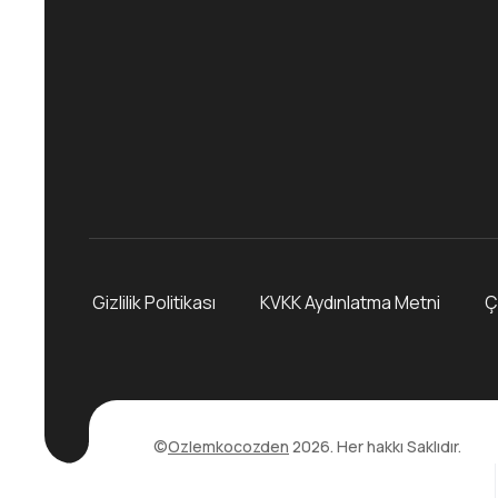
Gizlilik Politikası
KVKK Aydınlatma Metni
Ç
©
Ozlemkocozden
2026. Her hakkı Saklıdır.