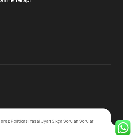
Online Terapi
erez Politikası
Yasal Uyarı
Sıkça Sorulan Sorular