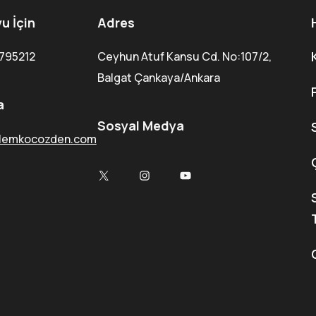
u İçin
Adres
795212
Ceyhun Atuf Kansu Cd. No:107/2,
Balgat Çankaya/Ankara
a
Sosyal Medya
lemkocozden.com