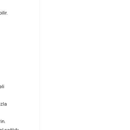
lir.
eli
azla
in.
el sağlığı