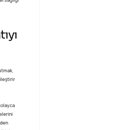
tıyı
tutmak,
leştirir
 kolayca
elerini
zden