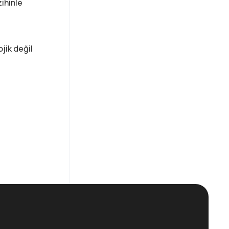
zihinle
jik değil