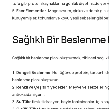
tofu gibi protein kaynaklarına günlük diyetinizde yer 
Eser Elementler
: Magnezyum, çinko ve demir gibi es
Kuruyemişler, tohumlar ve koyu yeşil sebzeler gibi bes
Sağlıklı Bir Beslenme
Sağlıklı bir beslenme planı oluşturmak, zihinsel sağlık
Dengeli Beslenme
: Her öğünde protein, karbonhidra
beslenme planı oluşturun.
Renkli ve Çeşitli Yiyecekler
: Meyve ve sebzelerin ç
antioksidan içerir.
Su Tüketimi
: Hidrasyon, beyin fonksiyonları için 
Ölçülü Tüketim
: İşlenmiş gıdalardan, şekerli atıştı