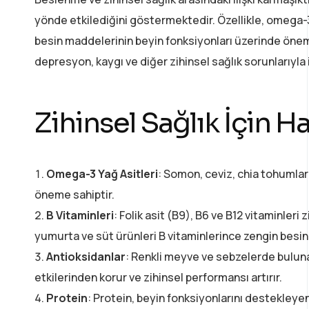
yönde etkilediğini göstermektedir. Özellikle, omega-3 
besin maddelerinin beyin fonksiyonları üzerinde önemli 
depresyon, kaygı ve diğer zihinsel sağlık sorunlarıyla
Zihinsel Sağlık İçin 
Omega-3 Yağ Asitleri
: Somon, ceviz, chia tohumları
öneme sahiptir.
B Vitaminleri
: Folik asit (B9), B6 ve B12 vitaminleri z
yumurta ve süt ürünleri B vitaminlerince zengin besinl
Antioksidanlar
: Renkli meyve ve sebzelerde bulunan
etkilerinden korur ve zihinsel performansı artırır.
Protein
: Protein, beyin fonksiyonlarını destekleye