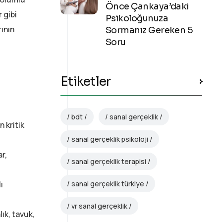
Önce Çankaya’daki
 gibi
Psikoloğunuza
rının
Sormanız Gereken 5
Soru
Etiketler
bdt
sanal gerçeklik
 kritik
sanal gerçeklik psikoloji
ar,
sanal gerçeklik terapisi
sanal gerçeklik türkiye
ı
vr sanal gerçeklik
ık, tavuk,