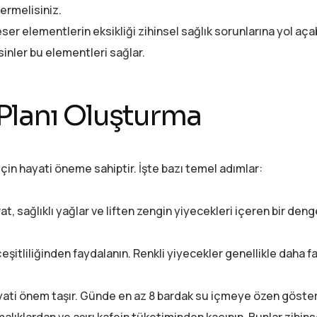
vermelisiniz.
er elementlerin eksikliği zihinsel sağlık sorunlarına yol açabi
inler bu elementleri sağlar.
 Planı Oluşturma
 için hayati öneme sahiptir. İşte bazı temel adımlar:
t, sağlıklı yağlar ve liften zengin yiyecekleri içeren bir deng
eşitliliğinden faydalanın. Renkli yiyecekler genellikle daha f
hayati önem taşır. Günde en az 8 bardak su içmeye özen göster
rmalıklardan ve aşırı kafein tüketiminden kaçının. Bunlar zihins