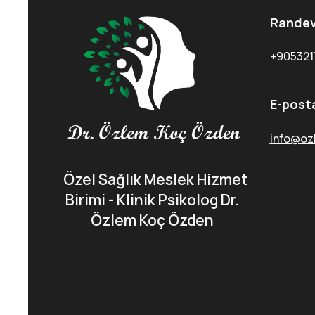
Randev
+905321
E-post
info@oz
Özel Sağlık Meslek Hizmet
Birimi - Klinik Psikolog Dr.
Özlem Koç Özden